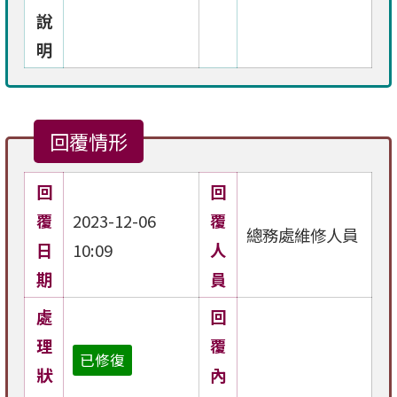
說
明
回覆情形
回
回
覆
2023-12-06
覆
總務處維修人員
日
10:09
人
期
員
處
回
理
覆
已修復
狀
內