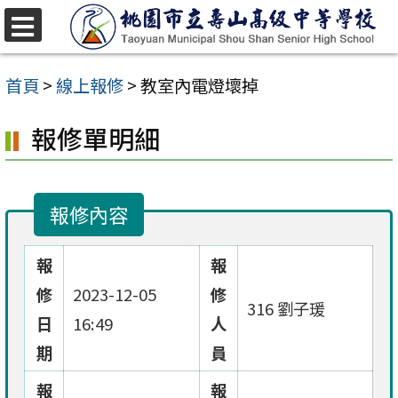
跳
至
選
單
主
首頁
>
線上報修
>
教室內電燈壞掉
要
報修單明細
內
容
區
報修內容
報
報
修
2023-12-05
修
316 劉子瑗
日
16:49
人
期
員
報
報