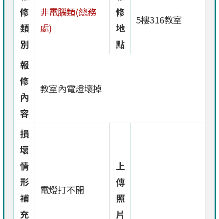
修
非電腦類(總務
修
5樓316教室
類
處)
地
別
點
報
修
教室內電燈壞掉
內
容
損
壞
情
上
形
傳
電燈打不開
補
照
充
片