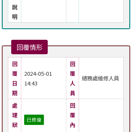
說
明
回覆情形
回
回
覆
2024-05-01
覆
總務處維修人員
日
14:43
人
期
員
處
回
理
覆
已修復
狀
內