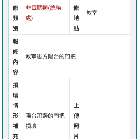
修
非電腦類(總務
修
教室
類
處)
地
別
點
報
修
教室後方陽台的門把
內
容
損
壞
情
上
形
陽台那邊的門把
傳
補
損壞
照
充
片