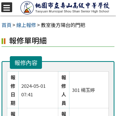
跳
至
選
單
主
首頁
>
線上報修
>
教室後方陽台的門把
要
報修單明細
內
容
區
報修內容
報
報
修
2024-05-01
修
301 楊玉婷
日
07:41
人
期
員
報
報