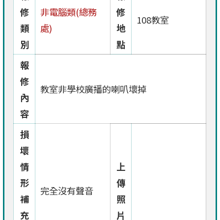
修
非電腦類(總務
修
108教室
類
處)
地
別
點
報
修
教室非學校廣播的喇叭壞掉
內
容
損
壞
情
上
形
傳
完全沒有聲音
補
照
充
片