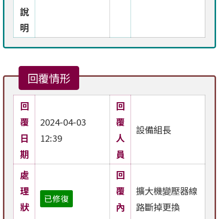
說
明
回覆情形
回
回
覆
2024-04-03
覆
設備組長
日
12:39
人
期
員
處
回
理
覆
擴大機變壓器線
已修復
狀
內
路斷掉更換