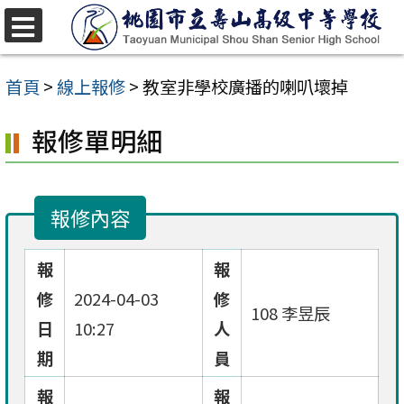
跳
至
選
單
主
首頁
>
線上報修
>
教室非學校廣播的喇叭壞掉
要
報修單明細
內
容
區
報修內容
報
報
修
2024-04-03
修
108 李昱辰
日
10:27
人
期
員
報
報