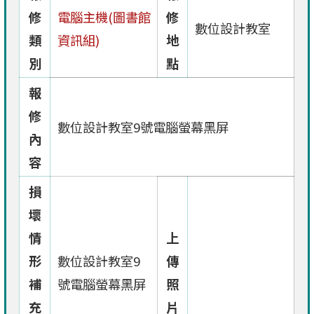
修
電腦主機(圖書館
修
數位設計教室
類
資訊組)
地
別
點
報
修
數位設計教室9號電腦螢幕黑屏
內
容
損
壞
情
上
形
數位設計教室9
傳
補
號電腦螢幕黑屏
照
充
片