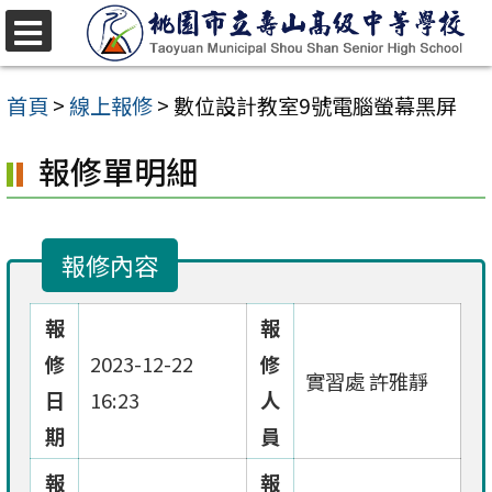
跳
至
選
單
主
首頁
>
線上報修
>
數位設計教室9號電腦螢幕黑屏
要
報修單明細
內
容
區
報修內容
報
報
修
2023-12-22
修
實習處 許雅靜
日
16:23
人
期
員
報
報