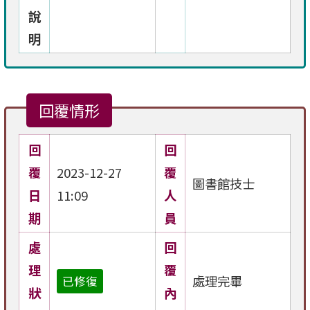
說
明
回覆情形
回
回
覆
2023-12-27
覆
圖書館技士
日
11:09
人
期
員
處
回
理
覆
處理完畢
已修復
狀
內