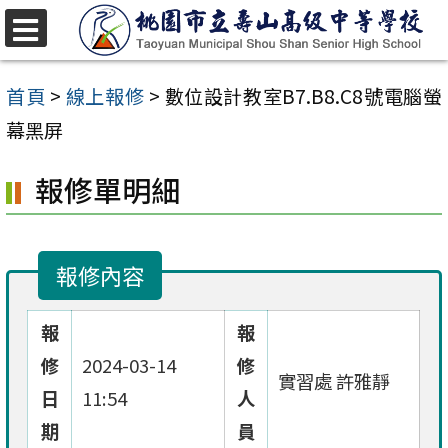
跳
至
選
單
主
首頁
>
線上報修
>
數位設計教室B7.B8.C8號電腦螢
要
幕黑屏
內
報修單明細
容
區
報修內容
報
報
修
2024-03-14
修
實習處 許雅靜
日
11:54
人
期
員