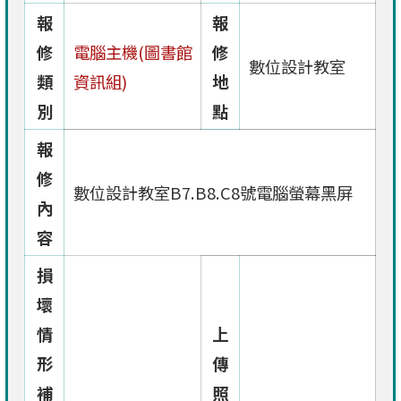
報
報
修
電腦主機(圖書館
修
數位設計教室
類
資訊組)
地
別
點
報
修
數位設計教室B7.B8.C8號電腦螢幕黑屏
內
容
損
壞
情
上
形
傳
補
照