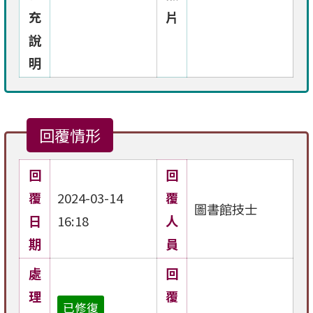
充
片
說
明
回覆情形
回
回
覆
2024-03-14
覆
圖書館技士
日
16:18
人
期
員
處
回
理
覆
已修復