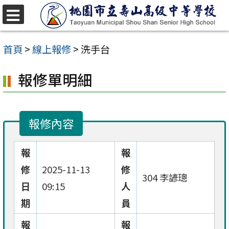
跳
至
選
單
主
首頁
>
線上報修
>
洗手台
要
報修單明細
內
容
區
報修內容
報
報
修
2025-11-13
修
304 李諺璁
日
09:15
人
期
員
報
報