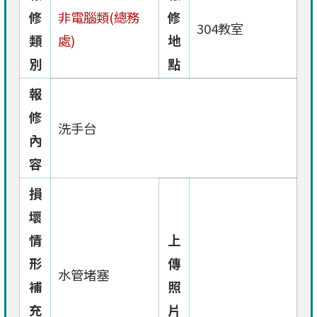
修
非電腦類(總務
修
304教室
類
處)
地
別
點
報
修
洗手台
內
容
損
壞
情
上
形
傳
水管堵塞
補
照
充
片