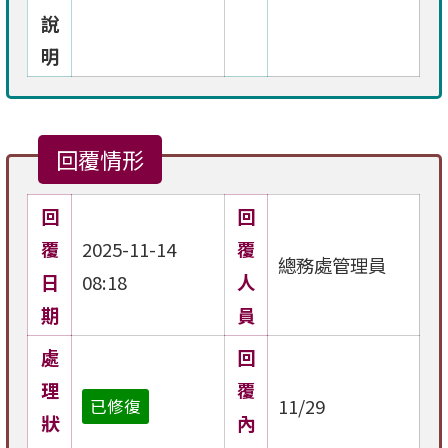
說
明
回覆情形
回
回
覆
2025-11-14
覆
總務處管理員
日
08:18
人
期
員
處
回
理
覆
11/29
已修復
狀
內