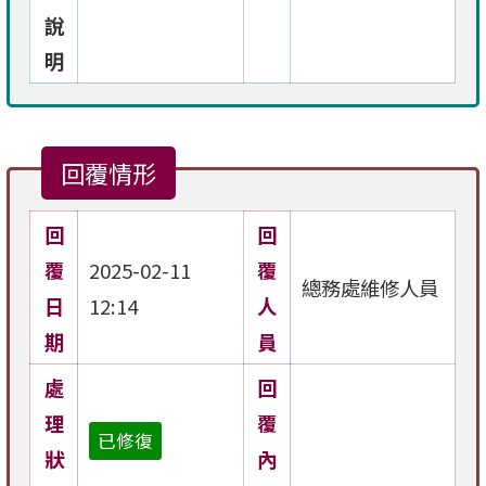
說
明
回覆情形
回
回
覆
2025-02-11
覆
總務處維修人員
日
12:14
人
期
員
處
回
理
覆
已修復
狀
內