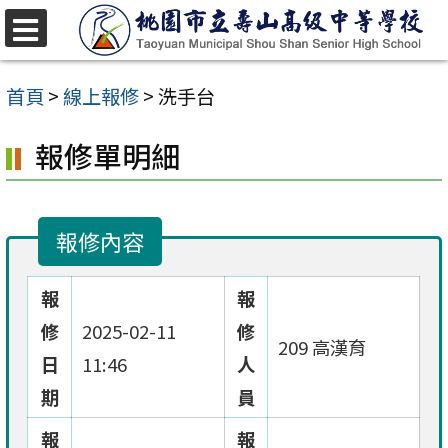
跳
至
選
單
主
首頁
>
線上報修
>
洗手台
要
報修單明細
內
容
區
報修內容
報
報
修
2025-02-11
修
209 高漢育
日
11:46
人
期
員
報
報