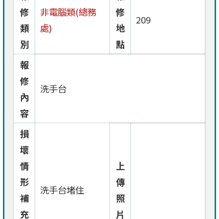
修
非電腦類(總務
修
209
類
處)
地
別
點
報
修
洗手台
內
容
損
壞
情
上
形
傳
洗手台堵住
補
照
充
片