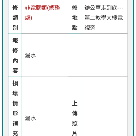
修
非電腦類(總務
修
辦公室走到底---
類
處)
地
第二教學大樓電
別
點
視旁
報
修
漏水
內
容
損
壞
情
上
形
傳
漏水
補
照
充
片