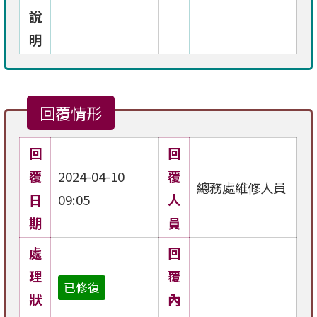
說
明
回覆情形
回
回
覆
2024-04-10
覆
總務處維修人員
日
09:05
人
期
員
處
回
理
覆
已修復
狀
內