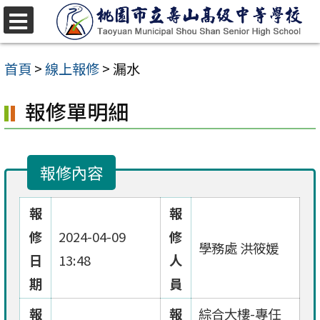
跳
至
選
單
主
首頁
>
線上報修
>
漏水
要
報修單明細
內
容
區
報修內容
報
報
修
2024-04-09
修
學務處 洪筱媛
日
13:48
人
期
員
報
報
綜合大樓-專任