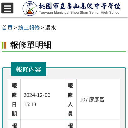
跳
至
選
單
主
首頁
>
線上報修
>
漏水
要
報修單明細
內
容
區
報修內容
報
報
修
2024-12-06
修
107 廖彥智
日
15:13
人
期
員
報
報