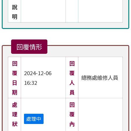
說
明
回覆情形
回
回
覆
2024-12-06
覆
總務處維修人員
日
16:32
人
期
員
處
回
理
覆
處理中
狀
內