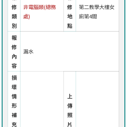
修
非電腦類(總務
修
第二教學大樓女
類
處)
地
廁第4間
別
點
報
修
漏水
內
容
損
壞
情
上
形
傳
補
照
充
片