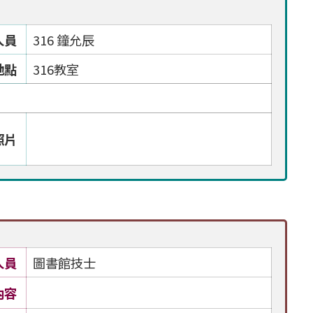
人員
316 鐘允辰
地點
316教室
照片
人員
圖書館技士
內容