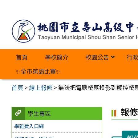
跳
至
主
要
內
首頁
學校簡介
校園公告
行
容
區
✨全市英語比賽✨
首頁
>
線上報修
>
無法把電腦螢幕投影到觸控螢
報
學生專區
學雜費入口網