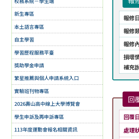
報
校務系統－學生端
新生專區
報修
本土語言專區
報修
自主學習
報修
學習歷程服務平臺
損壞
獎助學金申請
補充
繁星推薦與個人申請系統入口
實驗班刊物專區
回
2026壽山高中線上大學博覽會
回覆
學生申訴及再申訴專區
113年度運動會報名相關資訊
處理