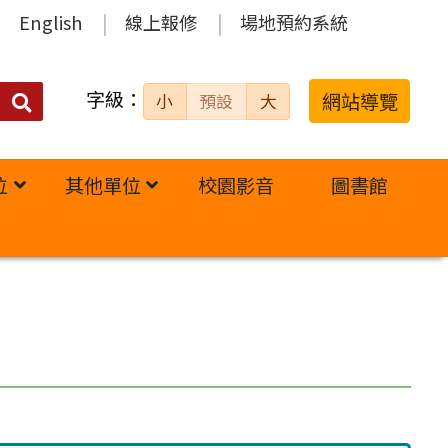
English
線上報修
場地預約系統
字級：
送出
網站導覽
小
預設
大
搜
尋：
位
其他單位
校園影音
圖書館