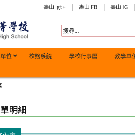
壽山 igt+
壽山 FB
壽山 IG
政單位
校務系統
學校行事曆
教學單
幕
修單明細