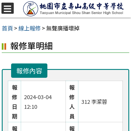
跳
至
選
單
主
首頁
>
線上報修
>
無聲廣播壞掉
要
報修單明細
內
容
區
報修內容
報
報
修
2024-03-04
修
312 李潔蓉
日
12:10
人
期
員
報
報