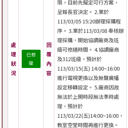
限，目前先擬定可行方案，
呈報長官決定。 2.業於
113/03/05 15:20辦理採購程
序。 3.業於113/03/08 奉核辦
理採購，開始協調廠商及班
處
回
級可修繕時間。 4.協調廠商
理
覆
已修
及312班級，預計於
復
狀
內
113/03/15(五) 14:00~16:00
況
容
進行電視更換以及無聲廣播
設定移轉設定。 5.廠商因故
無法於上開時段無法準時處
理，預計於
113/03/22(五)14:00~16:00，
教室空堂時間再進行更換。