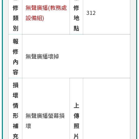
修
無聲廣播(教務處
修
312
類
設備組)
地
別
點
報
修
無聲廣播壞掉
內
容
損
壞
情
上
形
無聲廣播螢幕損
傳
補
壞
照
充
片