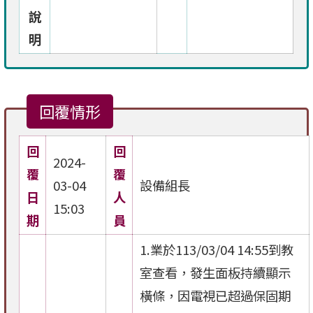
說
明
回覆情形
回
回
2024-
覆
覆
03-04
設備組長
日
人
15:03
期
員
1.業於113/03/04 14:55到教
室查看，發生面板持續顯示
橫條，因電視已超過保固期