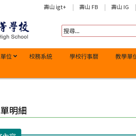
壽山 igt+
壽山 FB
壽山 IG
政單位
校務系統
學校行事曆
教學單
修單明細