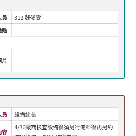
人員
312 蘇郁雯
地點
照片
人員
設備組長
4/30廠商檢查設備後須另行備料後再另約
內容