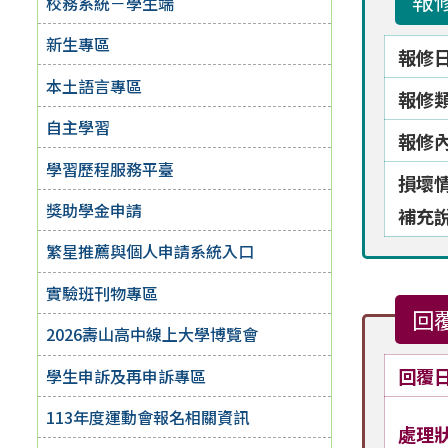
報
校務系統－學生端
新生專區
報修
本土語言專區
報修
自主學習
報修
學習歷程服務平臺
損壞
獎助學金申請
補充
繁星推薦與個人申請系統入口
實驗班刊物專區
回
2026壽山高中線上大學博覽會
回覆
學生申訴及再申訴專區
113年度運動會報名相關資訊
處理