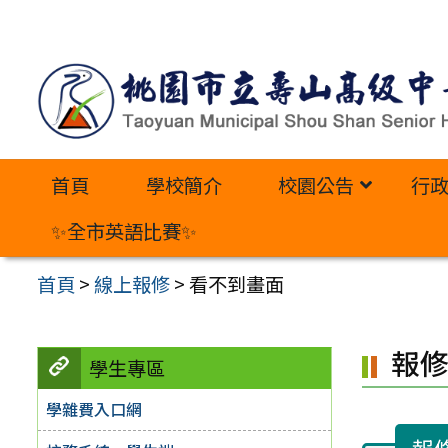
跳
至
主
要
內
首頁
學校簡介
校園公告
行
容
區
✨全市英語比賽✨
首頁
>
線上報修
>
看不到畫面
報
學生專區
學雜費入口網