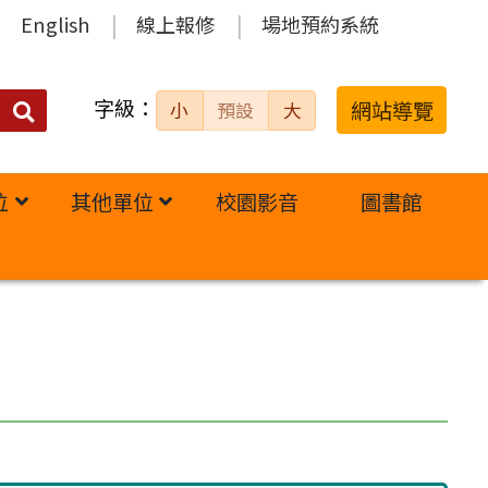
English
線上報修
場地預約系統
字級：
送出
網站導覽
小
預設
大
搜
尋：
位
其他單位
校園影音
圖書館