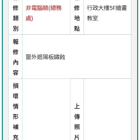
修
非電腦類(總務
修
行政大樓5F繪畫
類
處)
地
教室
別
點
報
修
窗外遮陽板鏽蝕
內
容
損
壞
情
上
形
傳
補
照
充
片