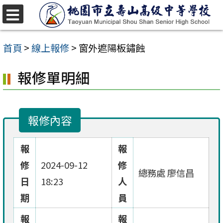
跳
至
選
單
主
首頁
>
線上報修
>
窗外遮陽板鏽蝕
要
報修單明細
內
容
區
報修內容
報
報
修
2024-09-12
修
總務處 廖信昌
日
18:23
人
期
員
報
報