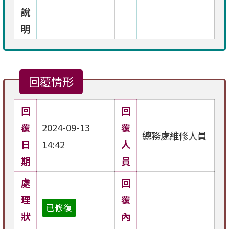
說
明
回覆情形
回
回
覆
2024-09-13
覆
總務處維修人員
日
14:42
人
期
員
處
回
理
覆
已修復
狀
內