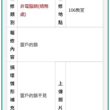
修
非電腦類(總務
修
106教室
類
處)
地
別
點
報
修
窗戶的鎖
內
容
損
壞
情
上
形
傳
窗戶的鎖不見
補
照
充
片