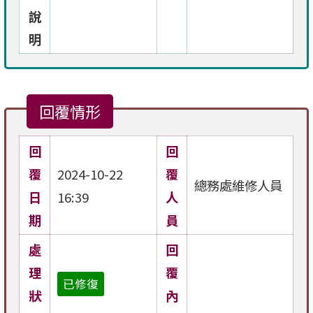
說
明
回覆情形
回
回
覆
2024-10-22
覆
總務處維修人員
日
16:39
人
期
員
處
回
理
覆
已修復
狀
內