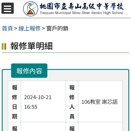
跳
至
選
單
主
首頁
>
線上報修
>
窗戶的鎖
要
報修單明細
內
容
區
報修內容
報
報
修
2024-10-21
修
106教室 謝芯語
日
16:55
人
期
員
報
報