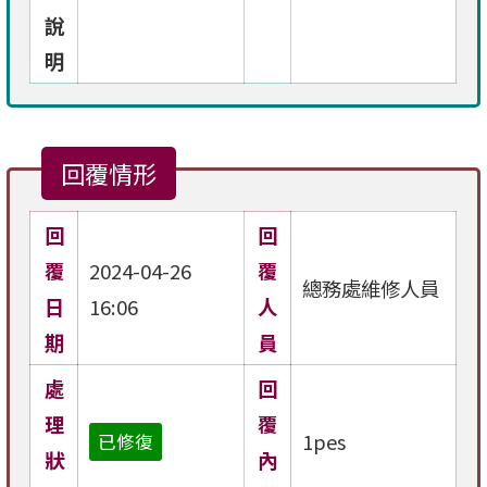
說
明
回覆情形
回
回
覆
2024-04-26
覆
總務處維修人員
日
16:06
人
期
員
處
回
理
覆
1pes
已修復
狀
內