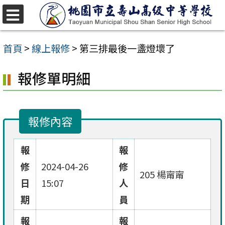
跳
至
選
單
主
首頁
>
線上報修
>
第三排最後一盞燈壞了
要
報修單明細
內
容
區
報修內容
報
報
修
2024-04-26
修
205 楊甯甯
日
15:07
人
期
員
報
報