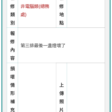
修
非電腦類(總務
修
類
處)
地
別
點
報
修
第三排最後一盞燈壞了
內
容
損
壞
情
上
形
傳
補
照
充
片