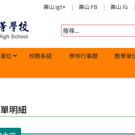
壽山 igt+
壽山 FB
壽山 IG
政單位
校務系統
學校行事曆
教學單
修單明細