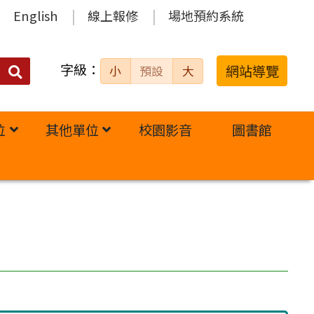
English
線上報修
場地預約系統
字級：
送出
網站導覽
小
預設
大
搜
尋：
位
其他單位
校園影音
圖書館