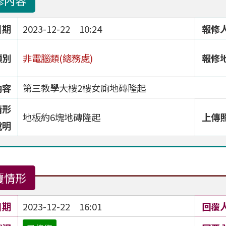
修內容
日期
2023-12-22 10:24
報修
類別
非電腦類(總務處)
報修
內容
第三教學大樓2樓女廁地磚隆起
情形
地板約6塊地磚隆起
上傳
說明
覆情形
日期
2023-12-22 16:01
回覆