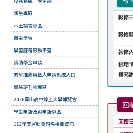
報
校務系統－學生端
新生專區
報修
本土語言專區
報修
自主學習
學習歷程服務平臺
報修
獎助學金申請
損壞
補充
繁星推薦與個人申請系統入口
實驗班刊物專區
2026壽山高中線上大學博覽會
回
學生申訴及再申訴專區
回覆
113年度運動會報名相關資訊