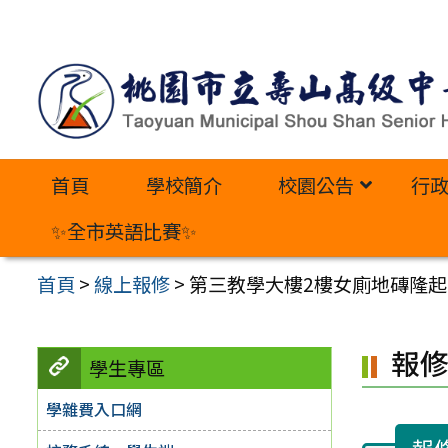
跳
至
主
要
內
首頁
學校簡介
校園公告
行
容
區
✨全市英語比賽✨
首頁
>
線上報修
>
第三教學大樓2樓女廁地磚隆起
報
學生專區
學雜費入口網