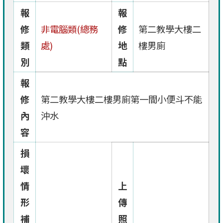
報
報
修
非電腦類(總務
修
第二教學大樓二
類
處)
地
樓男廁
別
點
報
修
第二教學大樓二樓男廁第一間小便斗不能
內
沖水
容
損
壞
情
上
形
傳
補
照