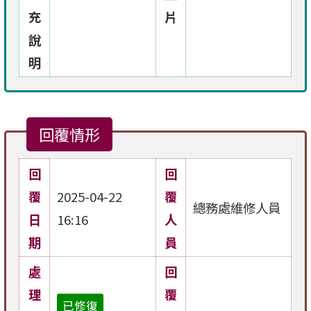
充
片
說
明
回覆情形
回
回
覆
2025-04-22
覆
總務處維修人員
日
16:16
人
期
員
處
回
理
覆
已修復