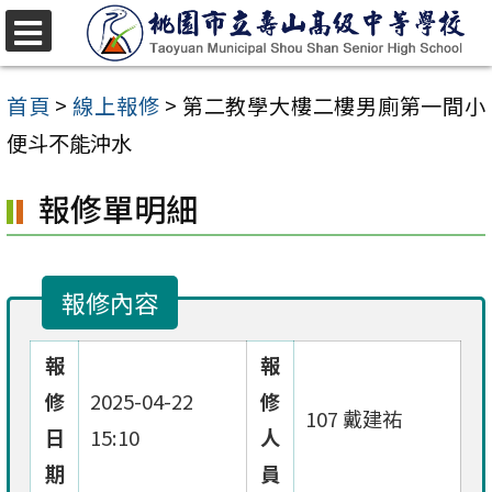
跳
至
選
單
主
首頁
>
線上報修
>
第二教學大樓二樓男廁第一間小
要
便斗不能沖水
內
報修單明細
容
區
報修內容
報
報
修
2025-04-22
修
107 戴建祐
日
15:10
人
期
員