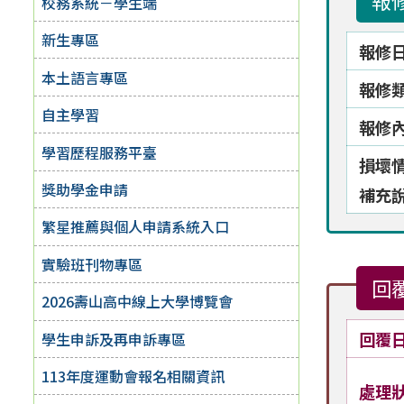
報
校務系統－學生端
新生專區
報修
本土語言專區
報修
自主學習
報修
學習歷程服務平臺
損壞
獎助學金申請
補充
繁星推薦與個人申請系統入口
實驗班刊物專區
回
2026壽山高中線上大學博覽會
回覆
學生申訴及再申訴專區
113年度運動會報名相關資訊
處理