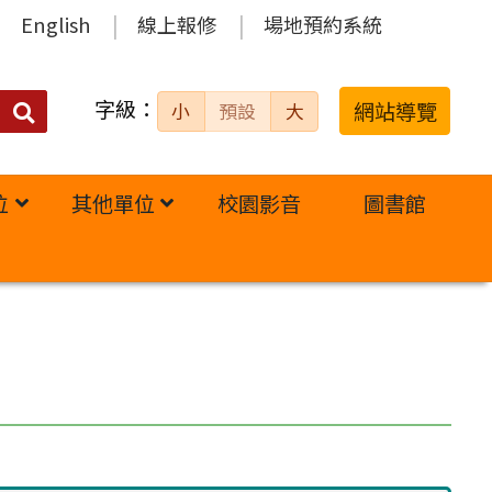
English
線上報修
場地預約系統
字級：
送出
網站導覽
小
預設
大
搜
尋：
位
其他單位
校園影音
圖書館