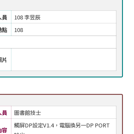
人員
108 李昱辰
地點
108
照片
人員
圖書館技士
觸屏DP設定V1.4，電腦換另一DP PORT
內容