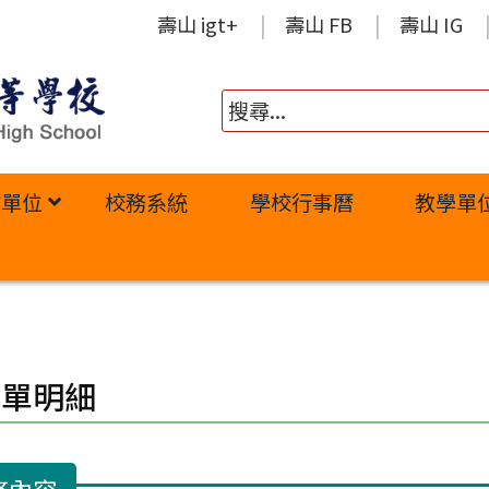
壽山 igt+
壽山 FB
壽山 IG
政單位
校務系統
學校行事曆
教學單
修單明細