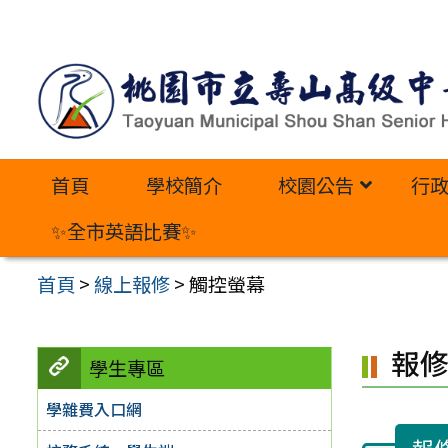
跳
至
主
要
內
首頁
學校簡介
校園公告
行
容
區
✨全市英語比賽✨
首頁
>
線上報修
>
觸控螢幕
報
學生專區
學雜費入口網