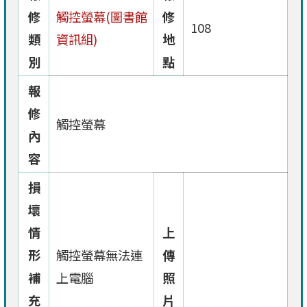
修
觸控螢幕(圖書館
修
108
類
資訊組)
地
別
點
報
修
觸控螢幕
內
容
損
壞
情
上
形
觸控螢幕無法連
傳
補
上電腦
照
充
片