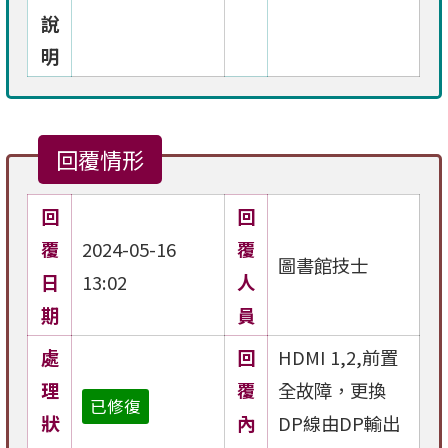
說
明
回覆情形
回
回
覆
2024-05-16
覆
圖書館技士
日
13:02
人
期
員
處
回
HDMI 1,2,前置
理
覆
全故障，更換
已修復
狀
內
DP線由DP輸出