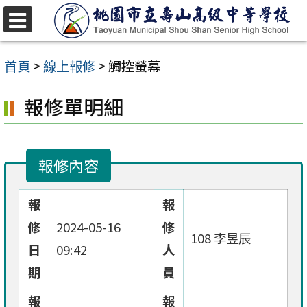
跳
至
選
單
主
首頁
>
線上報修
>
觸控螢幕
要
報修單明細
內
容
區
報修內容
報
報
修
2024-05-16
修
108 李昱辰
日
09:42
人
期
員
報
報