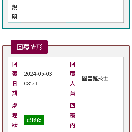
說
明
回覆情形
回
回
覆
2024-05-03
覆
圖書館技士
日
08:21
人
期
員
處
回
理
覆
已修復
狀
內