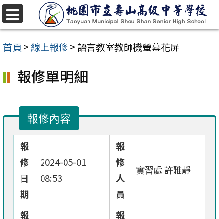
跳
至
選
單
主
首頁
>
線上報修
>
語言教室教師機螢幕花屏
要
報修單明細
內
容
區
報修內容
報
報
修
2024-05-01
修
實習處 許雅靜
日
08:53
人
期
員
報
報