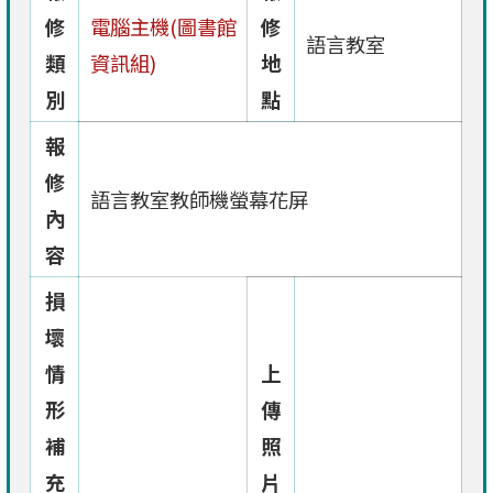
修
電腦主機(圖書館
修
語言教室
類
資訊組)
地
別
點
報
修
語言教室教師機螢幕花屏
內
容
損
壞
情
上
形
傳
補
照
充
片