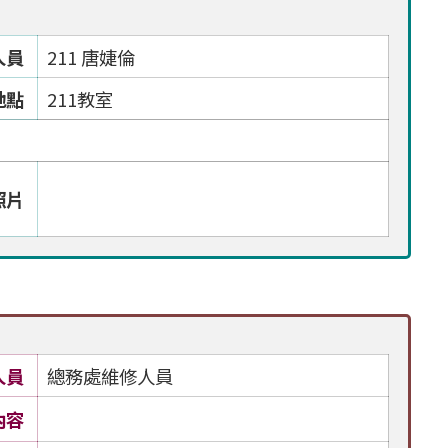
人員
211 唐婕倫
地點
211教室
照片
人員
總務處維修人員
內容