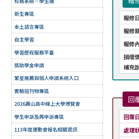
報
校務系統－學生端
新生專區
報修
本土語言專區
報修
自主學習
報修
學習歷程服務平臺
損壞
獎助學金申請
補充
繁星推薦與個人申請系統入口
實驗班刊物專區
回
2026壽山高中線上大學博覽會
回覆
學生申訴及再申訴專區
113年度運動會報名相關資訊
處理