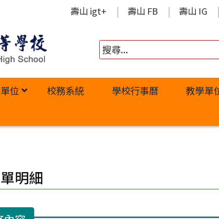
壽山 igt+
壽山 FB
壽山 IG
政單位
校務系統
學校行事曆
教學單
修單明細