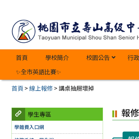
跳
至
主
要
內
首頁
學校簡介
校園公告
行
容
區
✨全市英語比賽✨
首頁
>
線上報修
>
講桌抽屜壞掉
報
學生專區
學雜費入口網