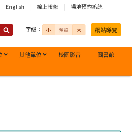
English
線上報修
場地預約系統
字級：
送出
網站導覽
小
預設
大
搜
尋：
位
其他單位
校園影音
圖書館