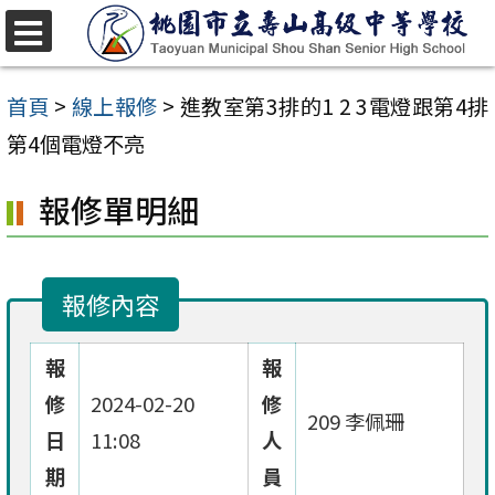
跳
至
選
單
主
首頁
>
線上報修
>
進教室第3排的1 2 3電燈跟第4排
要
第4個電燈不亮
內
報修單明細
容
區
報修內容
報
報
修
2024-02-20
修
209 李佩珊
日
11:08
人
期
員