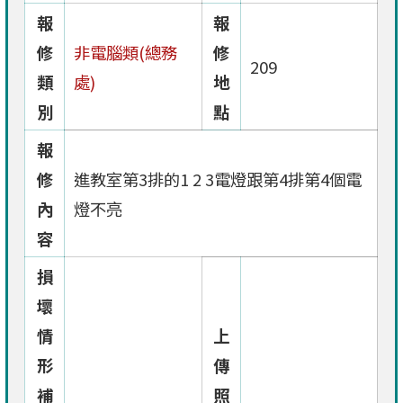
報
報
修
非電腦類(總務
修
209
類
處)
地
別
點
報
修
進教室第3排的1 2 3電燈跟第4排第4個電
內
燈不亮
容
損
壞
情
上
形
傳
補
照