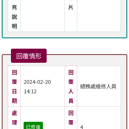
充
片
說
明
回覆情形
回
回
覆
2024-02-20
覆
總務處維修人員
日
14:12
人
期
員
處
回
理
覆
4
已修復