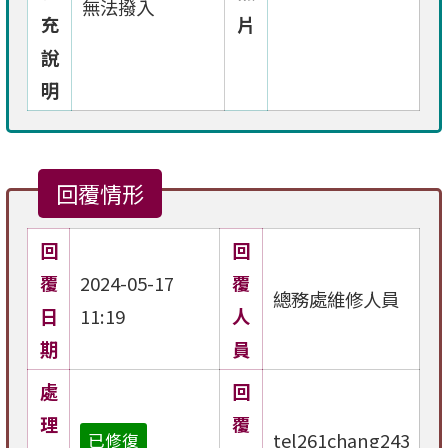
無法撥入
充
片
說
明
回覆情形
回
回
覆
2024-05-17
覆
總務處維修人員
日
11:19
人
期
員
處
回
理
覆
tel261chang243
已修復