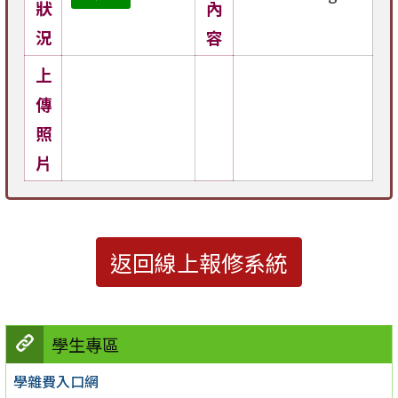
狀
內
況
容
上
傳
照
片
返回線上報修系統
學生專區
學雜費入口網