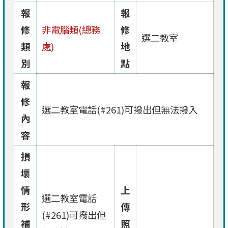
報
報
修
非電腦類(總務
修
選二教室
類
處)
地
別
點
報
修
選二教室電話(#261)可撥出但無法撥入
內
容
損
壞
情
上
選二教室電話
形
傳
(#261)可撥出但
補
照