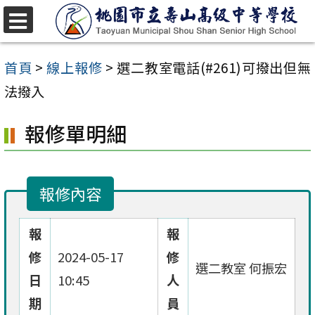
跳
至
選
單
主
首頁
>
線上報修
>
選二教室電話(#261)可撥出但無
要
法撥入
內
報修單明細
容
區
報修內容
報
報
修
2024-05-17
修
選二教室 何振宏
日
10:45
人
期
員