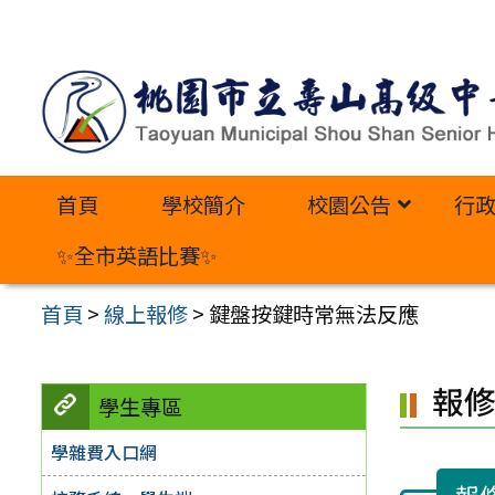
跳
至
主
要
內
首頁
學校簡介
校園公告
行
容
區
✨全市英語比賽✨
首頁
>
線上報修
>
鍵盤按鍵時常無法反應
報
學生專區
學雜費入口網