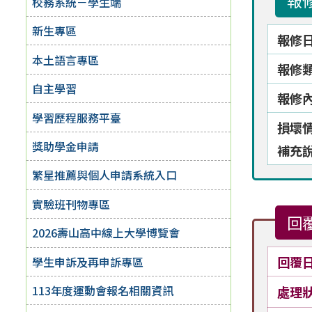
報
校務系統－學生端
新生專區
報修
本土語言專區
報修
自主學習
報修
學習歷程服務平臺
損壞
獎助學金申請
補充
繁星推薦與個人申請系統入口
實驗班刊物專區
回
2026壽山高中線上大學博覽會
回覆
學生申訴及再申訴專區
113年度運動會報名相關資訊
處理