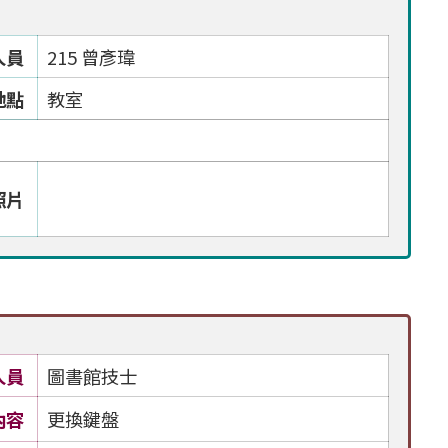
人員
215 曾彥瑋
地點
教室
照片
人員
圖書館技士
內容
更換鍵盤