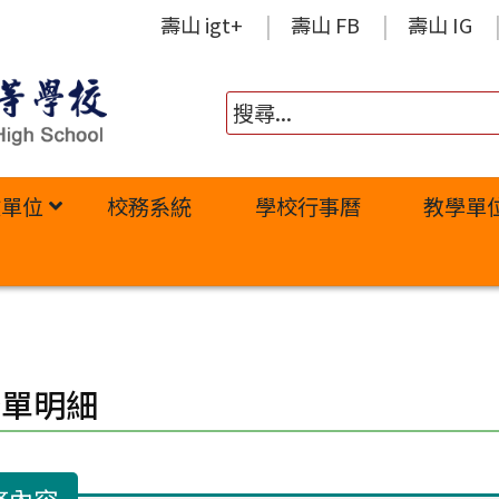
壽山 igt+
壽山 FB
壽山 IG
政單位
校務系統
學校行事曆
教學單
修單明細