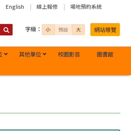
English
線上報修
場地預約系統
字級：
送出
網站導覽
小
預設
大
搜
尋：
位
其他單位
校園影音
圖書館