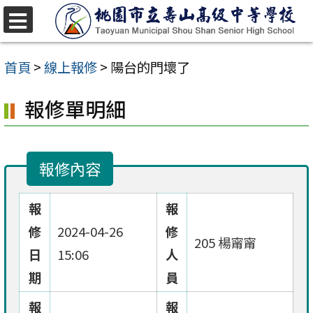
跳
至
選
單
主
首頁
>
線上報修
>
陽台的門壞了
要
報修單明細
內
容
區
報修內容
報
報
修
2024-04-26
修
205 楊甯甯
日
15:06
人
期
員
報
報