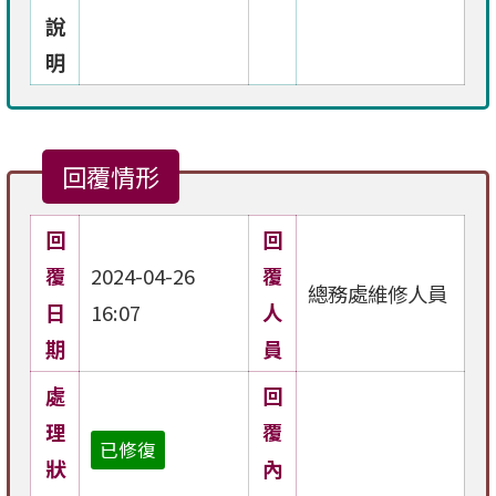
說
明
回覆情形
回
回
覆
2024-04-26
覆
總務處維修人員
日
16:07
人
期
員
處
回
理
覆
已修復
狀
內