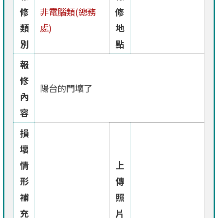
修
非電腦類(總務
修
類
處)
地
別
點
報
修
陽台的門壞了
內
容
損
壞
情
上
形
傳
補
照
充
片