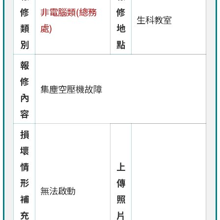
修
非電腦類(總務
修
生科教室
類
處)
地
別
點
報
修
集塵空壓機故障
內
容
損
壞
情
上
形
傳
無法啟動
補
照
充
片