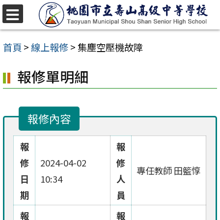
跳
至
選
單
主
首頁
>
線上報修
>
集塵空壓機故障
要
報修單明細
內
容
區
報修內容
報
報
修
2024-04-02
修
專任教師 田籃惇
日
10:34
人
期
員
報
報