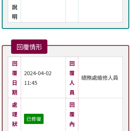
說
明
回覆情形
回
回
覆
2024-04-02
覆
總務處維修人員
日
11:45
人
期
員
處
回
理
覆
已修復
狀
內