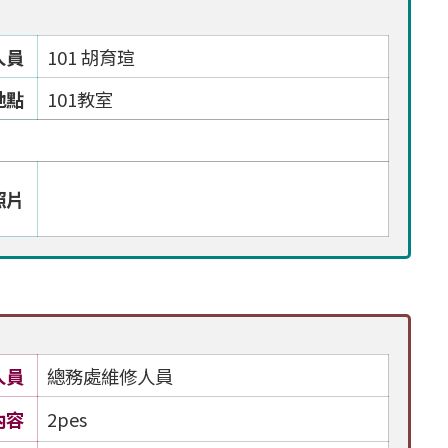
人員
101 胡育瑄
地點
101教室
照片
人員
總務處維修人員
內容
2pes