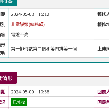
修內容
日期
2024-05-08 15:12
報修
類別
非電腦類(總務處)
報修
內容
電燈不亮
情形
第一排倒數第二個和第四排第一個
上傳
說明
覆情形
日期
2024-05-09 10:38
回覆
狀況
回覆
已修復