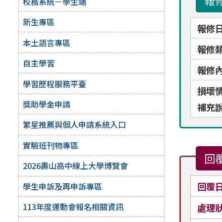
報
校務系統－學生端
新生專區
報修
本土語言專區
報修
自主學習
報修
學習歷程服務平臺
損壞
獎助學金申請
補充
繁星推薦與個人申請系統入口
實驗班刊物專區
回
2026壽山高中線上大學博覽會
回覆
學生申訴及再申訴專區
113年度運動會報名相關資訊
處理