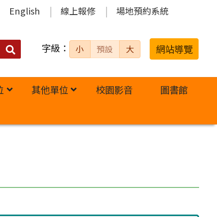
English
線上報修
場地預約系統
字級：
送出
網站導覽
小
預設
大
搜
尋：
位
其他單位
校園影音
圖書館