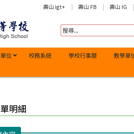
壽山 igt+
壽山 FB
壽山 IG
政單位
校務系統
學校行事曆
教學單
修單明細