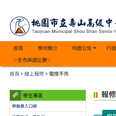
跳
至
主
要
內
首頁
學校簡介
校園公告
行
容
區
✨全市英語比賽✨
首頁
>
線上報修
>
電燈不亮
報
學生專區
學雜費入口網