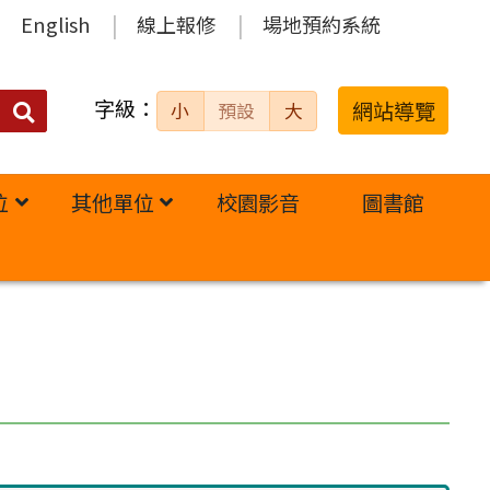
English
線上報修
場地預約系統
字級：
送出
網站導覽
小
預設
大
搜
尋：
位
其他單位
校園影音
圖書館