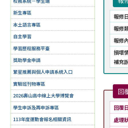
報
校務系統－學生端
新生專區
報修
本土語言專區
報修
自主學習
報修
學習歷程服務平臺
損壞
獎助學金申請
補充
繁星推薦與個人申請系統入口
實驗班刊物專區
回
2026壽山高中線上大學博覽會
回覆
學生申訴及再申訴專區
113年度運動會報名相關資訊
處理