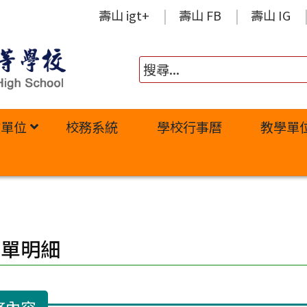
壽山 igt+
壽山 FB
壽山 IG
政單位
校務系統
學校行事曆
教學單
修單明細