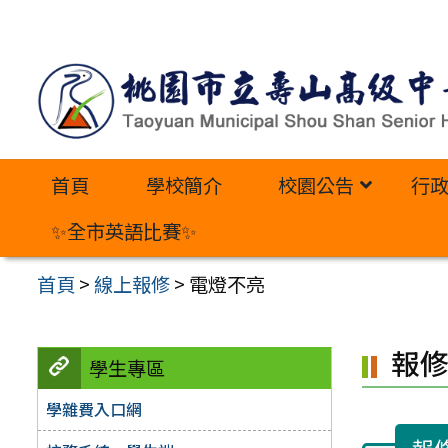
跳
至
主
要
內
首頁
學校簡介
校園公告
行
容
區
✨全市英語比賽✨
首頁
>
線上報修
>
電燈不亮
報
學生專區
學雜費入口網