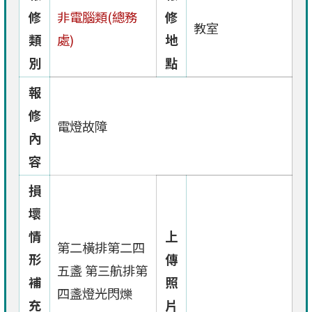
修
非電腦類(總務
修
教室
類
處)
地
別
點
報
修
電燈故障
內
容
損
壞
情
上
第二橫排第二四
形
傳
五盞 第三航排第
補
照
四盞燈光閃爍
充
片