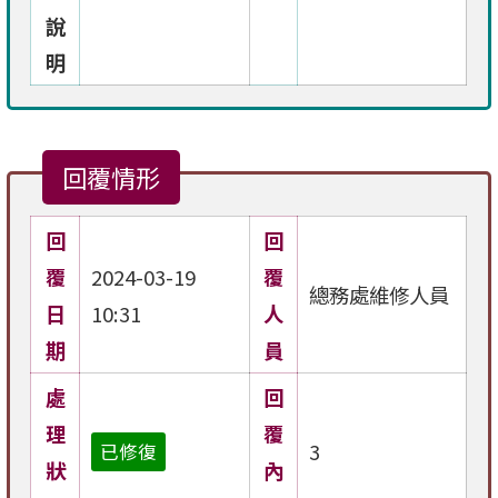
說
明
回覆情形
回
回
覆
2024-03-19
覆
總務處維修人員
日
10:31
人
期
員
處
回
理
覆
3
已修復
狀
內