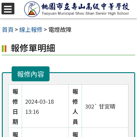
跳
至
選
單
主
首頁
>
線上報修
>
電燈故障
要
報修單明細
內
容
區
報修內容
報
報
修
2024-03-18
修
302` 甘宜晴
日
13:16
人
期
員
報
報