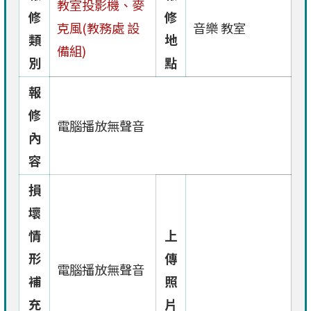
教室投影機、麥
修
修
克風(教務處 設
音樂 教室
類
地
備組)
別
點
報
修
電腦播放無聲音
內
容
損
壞
情
上
形
傳
電腦播放無聲音
補
照
充
片