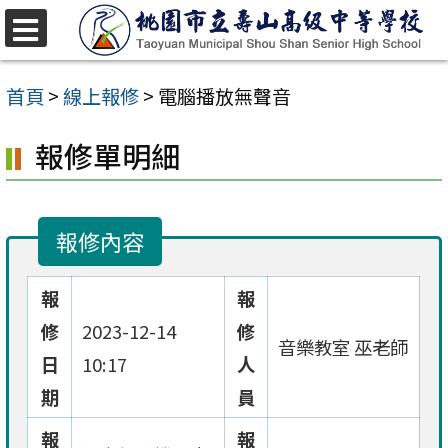
跳
至
選
單
主
首頁
>
線上報修
>
電腦播放無聲音
要
報修單明細
內
容
區
報修內容
報
報
修
2023-12-14
修
音樂教室 巫老師
日
10:17
人
期
員
報
報