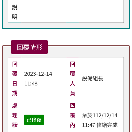
說
明
回覆情形
回
回
覆
2023-12-14
覆
設備組長
日
11:48
人
期
員
處
回
理
覆
業於112/12/14
已修復
狀
內
11:47 修繕完成