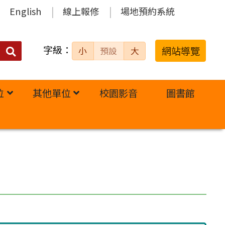
English
線上報修
場地預約系統
字級：
送出
網站導覽
小
預設
大
搜
尋：
位
其他單位
校園影音
圖書館