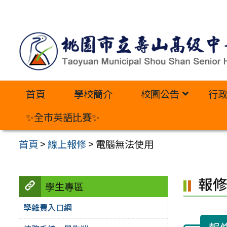
跳
至
主
要
內
首頁
學校簡介
校園公告
行
容
區
✨全市英語比賽✨
首頁
>
線上報修
>
電腦無法使用
報
學生專區
學雜費入口網