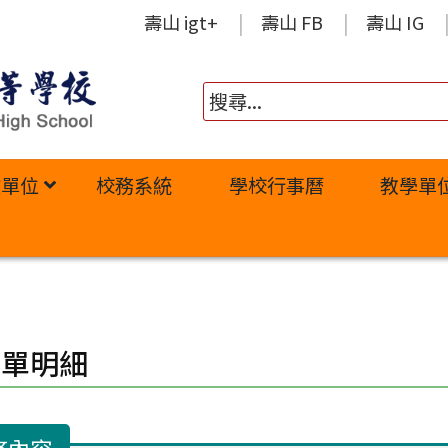
壽山 igt+
壽山 FB
壽山 IG
政單位
校務系統
學校行事曆
教學單
修單明細