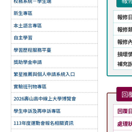
報
校務系統－學生端
新生專區
報修
本土語言專區
報修
自主學習
報修
學習歷程服務平臺
損壞
獎助學金申請
補充
繁星推薦與個人申請系統入口
實驗班刊物專區
回
2026壽山高中線上大學博覽會
回覆
學生申訴及再申訴專區
113年度運動會報名相關資訊
處理