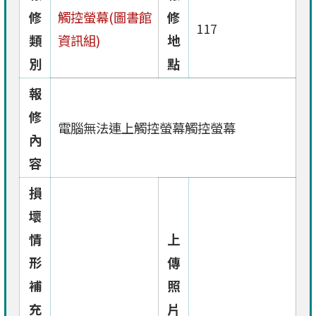
修
觸控螢幕(圖書館
修
117
類
資訊組)
地
別
點
報
修
電腦無法連上觸控螢幕觸控螢幕
內
容
損
壞
情
上
形
傳
補
照
充
片