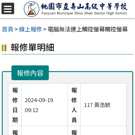
跳
至
選
單
主
首頁
>
線上報修
>
電腦無法連上觸控螢幕觸控螢幕
要
報修單明細
內
容
區
報修內容
報
報
修
2024-09-19
修
117 黃浩毓
日
09:12
人
期
員
報
報