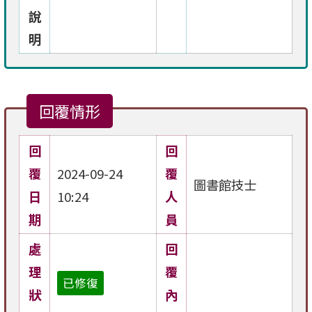
說
明
回覆情形
回
回
覆
2024-09-24
覆
圖書館技士
日
10:24
人
期
員
處
回
理
覆
已修復
狀
內