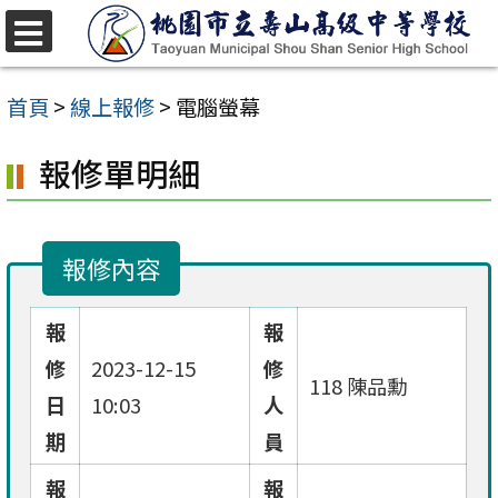
跳
至
選
單
主
首頁
>
線上報修
>
電腦螢幕
要
報修單明細
內
容
區
報修內容
報
報
修
2023-12-15
修
118 陳品勳
日
10:03
人
期
員
報
報