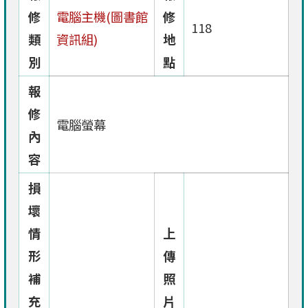
修
電腦主機(圖書館
修
118
類
資訊組)
地
別
點
報
修
電腦螢幕
內
容
損
壞
情
上
形
傳
補
照
充
片