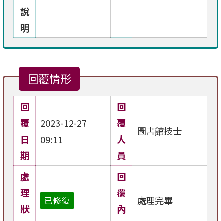
說
明
回覆情形
回
回
覆
2023-12-27
覆
圖書館技士
日
09:11
人
期
員
處
回
理
覆
處理完畢
已修復
狀
內