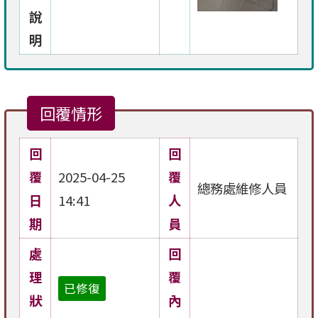
說
明
回覆情形
回
回
覆
2025-04-25
覆
總務處維修人員
日
14:41
人
期
員
處
回
理
覆
已修復
狀
內