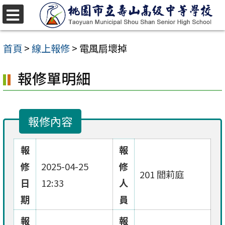
跳
至
選
單
主
首頁
>
線上報修
>
電風扇壞掉
要
報修單明細
內
容
區
報修內容
報
報
修
2025-04-25
修
201 閻莉庭
日
12:33
人
期
員
報
報