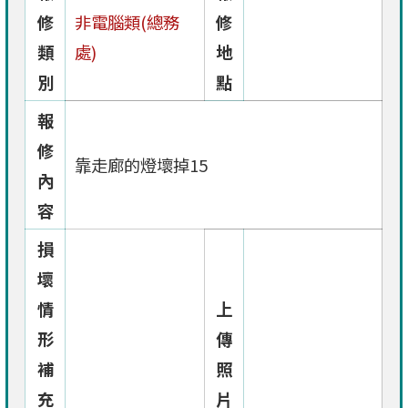
修
非電腦類(總務
修
類
處)
地
別
點
報
修
靠走廊的燈壞掉15
內
容
損
壞
情
上
形
傳
補
照
充
片