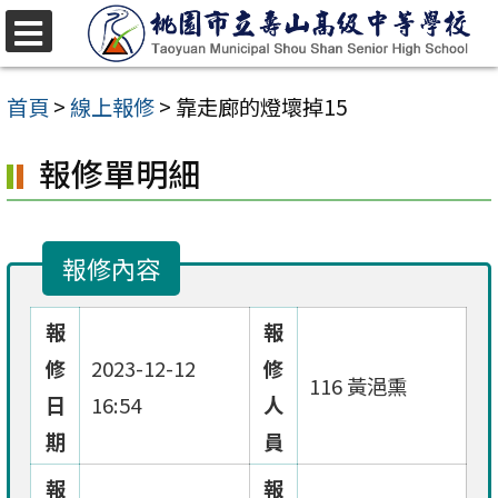
跳
至
選
單
主
首頁
>
線上報修
>
靠走廊的燈壞掉15
要
報修單明細
內
容
區
報修內容
報
報
修
2023-12-12
修
116 黃浥熏
日
16:54
人
期
員
報
報