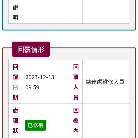
說
明
回覆情形
回
回
覆
2023-12-13
覆
總務處維修人員
日
09:59
人
期
員
處
回
理
覆
已修復
狀
內