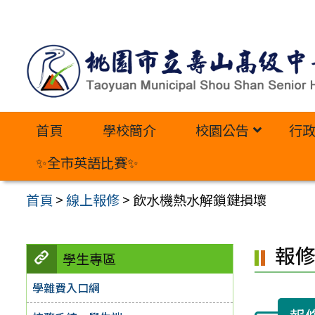
跳
至
主
要
內
首頁
學校簡介
校園公告
行
容
區
✨全市英語比賽✨
首頁
>
線上報修
>
飲水機熱水解鎖鍵損壞
報
學生專區
學雜費入口網