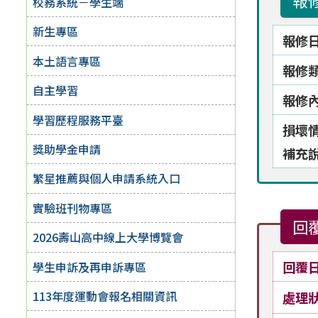
報
校務系統－學生端
新生專區
報修
本土語言專區
報修
自主學習
報修
學習歷程服務平臺
損壞
獎助學金申請
補充
繁星推薦與個人申請系統入口
實驗班刊物專區
回
2026壽山高中線上大學博覽會
回覆
學生申訴及再申訴專區
113年度運動會報名相關資訊
處理