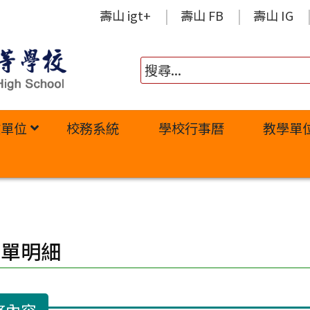
壽山 igt+
壽山 FB
壽山 IG
政單位
校務系統
學校行事曆
教學單
修單明細