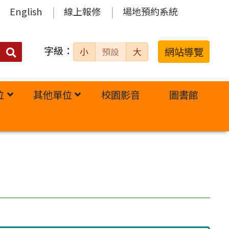
English
線上報修
場地預約系統
字級：
送出
網站導覽
小
預設
大
搜
尋：
位
其他單位
校園影音
圖書館