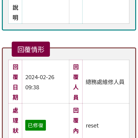
說
明
回覆情形
回
回
覆
2024-02-26
覆
總務處維修人員
日
09:38
人
期
員
處
回
理
覆
reset
已修復
狀
內