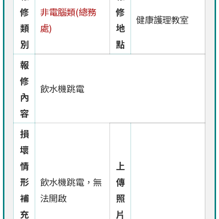
修
非電腦類(總務
修
健康護理教室
類
處)
地
別
點
報
修
飲水機跳電
內
容
損
壞
情
上
形
飲水機跳電，無
傳
補
法開啟
照
充
片