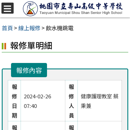
跳
至
選
單
主
首頁
>
線上報修
>
飲水機跳電
要
報修單明細
內
容
區
報修內容
報
報
修
2024-02-26
修
健康護理教室 蔡
日
07:40
人
秉兼
期
員
報
報