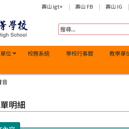
壽山 igt+
壽山 FB
壽山 IG
政單位
校務系統
學校行事曆
教學單
聲音
修單明細