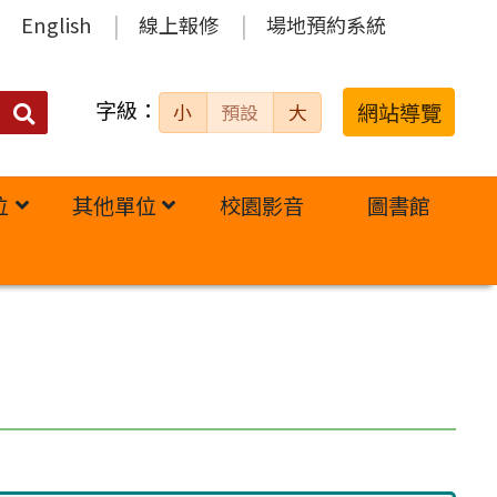
English
線上報修
場地預約系統
字級：
送出
網站導覽
小
預設
大
搜
尋：
位
其他單位
校園影音
圖書館