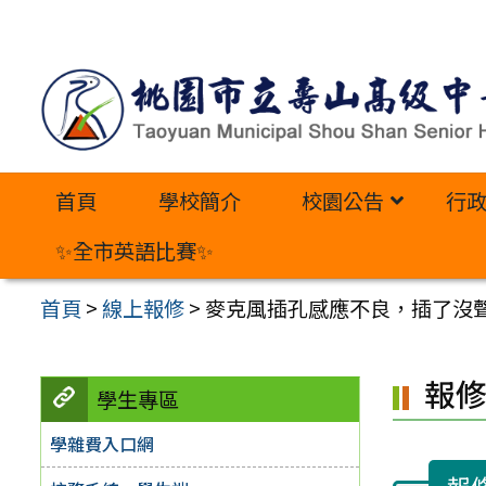
跳
至
主
要
內
首頁
學校簡介
校園公告
行
容
區
✨全市英語比賽✨
首頁
>
線上報修
>
麥克風插孔感應不良，插了沒
報
學生專區
學雜費入口網