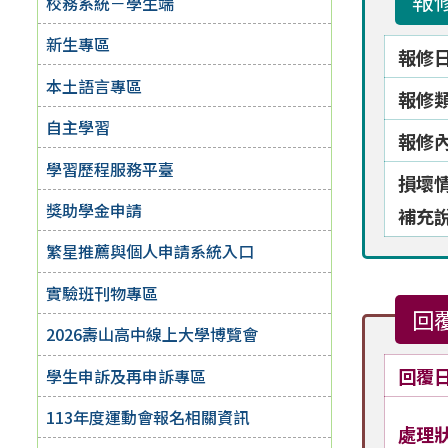
報
校務系統－學生端
新生專區
報修
本土語言專區
報修
自主學習
報修
學習歷程服務平臺
損壞
獎助學金申請
補充
繁星推薦與個人申請系統入口
實驗班刊物專區
回
2026壽山高中線上大學博覽會
回覆
學生申訴及再申訴專區
113年度運動會報名相關資訊
處理