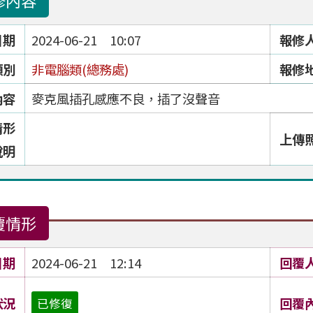
修內容
日期
2024-06-21 10:07
報修
類別
非電腦類(總務處)
報修
內容
麥克風插孔感應不良，插了沒聲音
情形
上傳
說明
覆情形
日期
2024-06-21 12:14
回覆
狀況
回覆
已修復