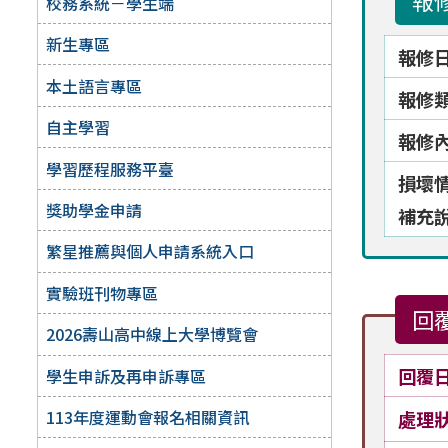
報
校務系統－學生端
新生專區
報修
本土語言專區
報修
自主學習
報修
學習歷程服務平臺
損壞
獎助學金申請
補充
繁星推薦與個人申請系統入口
實驗班刊物專區
回
2026壽山高中線上大學博覽會
回覆
學生申訴及再申訴專區
113年度運動會報名相關資訊
處理