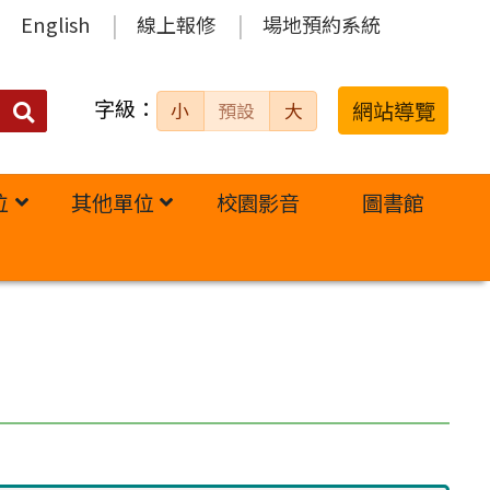
English
線上報修
場地預約系統
字級：
送出
網站導覽
小
預設
大
搜
尋：
位
其他單位
校園影音
圖書館