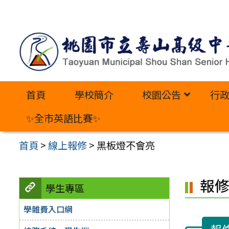
跳
至
主
要
內
首頁
學校簡介
校園公告
行
容
區
✨全市英語比賽✨
首頁
>
線上報修
>
黑板燈不會亮
報
學生專區
學雜費入口網