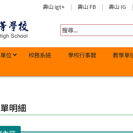
壽山 igt+
壽山 FB
壽山 IG
政單位
校務系統
學校行事曆
教學單
修單明細