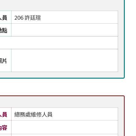
人員
206 許廷瑄
地點
照片
人員
總務處維修人員
內容