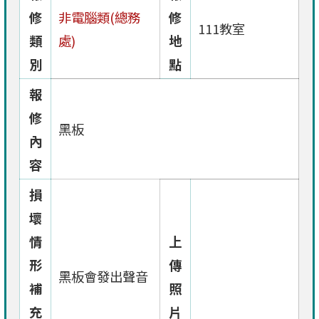
修
非電腦類(總務
修
111教室
類
處)
地
別
點
報
修
黑板
內
容
損
壞
情
上
形
傳
黑板會發出聲音
補
照
充
片