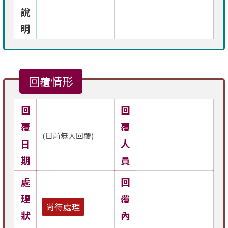
說
明
回覆情形
回
回
覆
覆
(目前無人回覆)
日
人
期
員
處
回
理
覆
尚待處理
狀
內