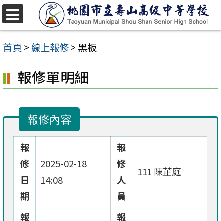
跳
至
選
單
主
首頁
>
線上報修
>
黑板
要
報修單明細
內
容
區
報修內容
報
報
修
2025-02-18
修
111 陳芷庭
日
14:08
人
期
員
報
報