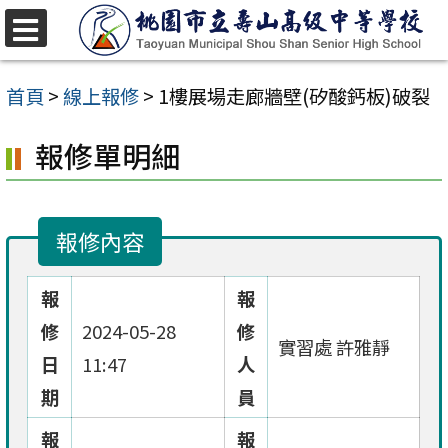
跳
至
選
單
主
首頁
>
線上報修
>
1樓展場走廊牆壁(矽酸鈣板)破裂
要
報修單明細
內
容
區
報修內容
報
報
修
2024-05-28
修
實習處 許雅靜
日
11:47
人
期
員
報
報