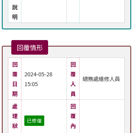
說
明
回覆情形
回
回
覆
2024-05-28
覆
總務處維修人員
日
15:05
人
期
員
處
回
理
覆
已修復
狀
內