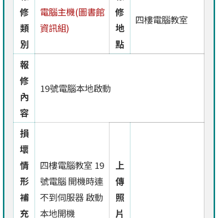
修
電腦主機(圖書館
修
四樓電腦教室
類
資訊組)
地
別
點
報
修
19號電腦本地啟動
內
容
損
壞
情
四樓電腦教室 19
上
形
號電腦 開機時連
傳
補
不到伺服器 啟動
照
充
本地開機
片