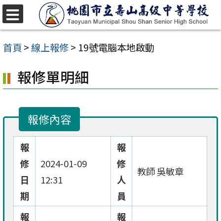
跳
至
選
單
主
首頁
>
線上報修
>
19號電腦本地啟動
要
報修單明細
內
容
區
報修內容
報
報
修
2024-01-09
修
教師 吳敏章
日
12:31
人
期
員
報
報