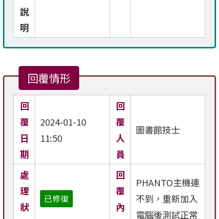
說
明
回覆情形
回
回
覆
2024-01-10
覆
圖書館技士
日
11:50
人
期
員
處
回
PHANTO主機連
理
覆
不到，重新加入
已修復
狀
內
電腦後測試正常