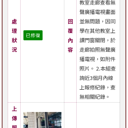
教室走廊查看無
聲廣播電視畫面
處
回
並無問題，因同
理
覆
學在其他教室上
已修復
狀
內
課門窗關閉，於
況
容
走廊拍照無聲廣
播電視，如附件
照片。 2.本組查
詢近3個月內線
上報修紀錄，查
無相關紀錄。
上
傳
照