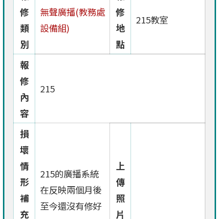
修
無聲廣播(教務處
修
215教室
類
設備組)
地
別
點
報
修
215
內
容
損
壞
情
上
215的廣播系統
形
傳
在反映兩個月後
補
照
至今還沒有修好
充
片