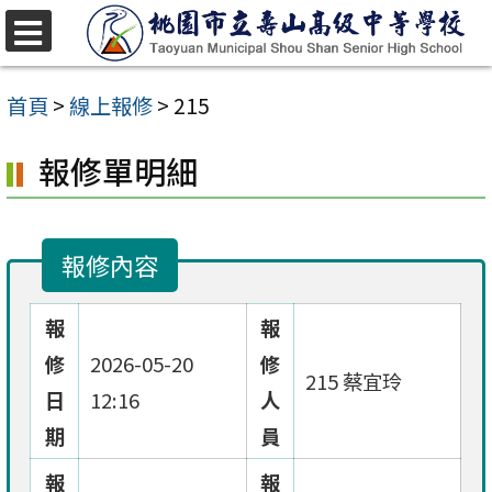
跳
至
選
單
主
首頁
>
線上報修
>
215
要
報修單明細
內
容
區
報修內容
報
報
修
2026-05-20
修
215 蔡宜玲
日
12:16
人
期
員
報
報