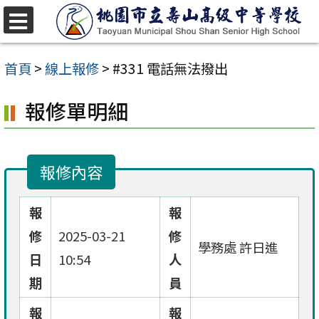
跳
至
選
單
主
首頁
>
線上報修
>
#331 電話無法撥出
要
報修單明細
內
容
區
報修內容
報
報
修
2025-03-21
修
學務處 許日進
日
10:54
人
期
員
報
報