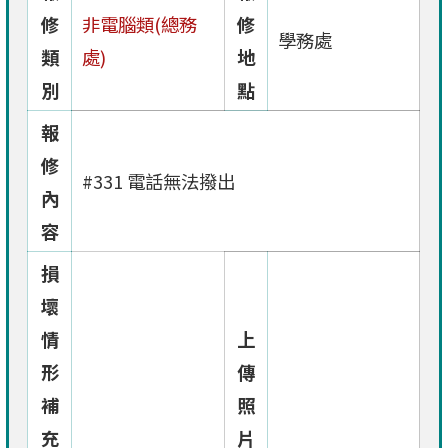
修
非電腦類(總務
修
學務處
類
處)
地
別
點
報
修
#331 電話無法撥出
內
容
損
壞
情
上
形
傳
補
照
充
片