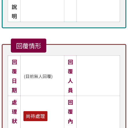
說
明
回覆情形
回
回
覆
覆
(目前無人回覆)
日
人
期
員
處
回
理
覆
尚待處理
狀
內