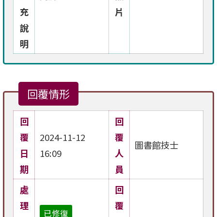
充
片
說
明
回覆情形
回
回
覆
2024-11-12
覆
圖書館技士
日
16:09
人
期
員
處
回
理
覆
已修復