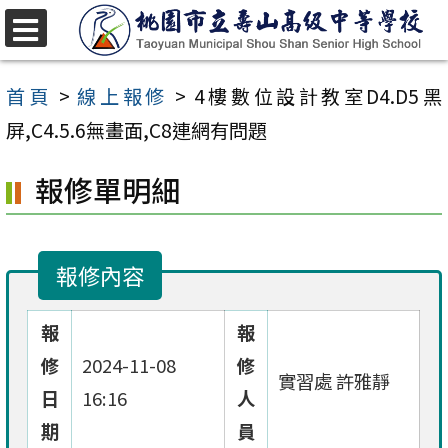
跳
至
選
單
主
首頁
>
線上報修
>
4樓數位設計教室D4.D5黑
要
屏,C4.5.6無畫面,C8連網有問題
內
報修單明細
容
區
報修內容
報
報
修
2024-11-08
修
實習處 許雅靜
日
16:16
人
期
員