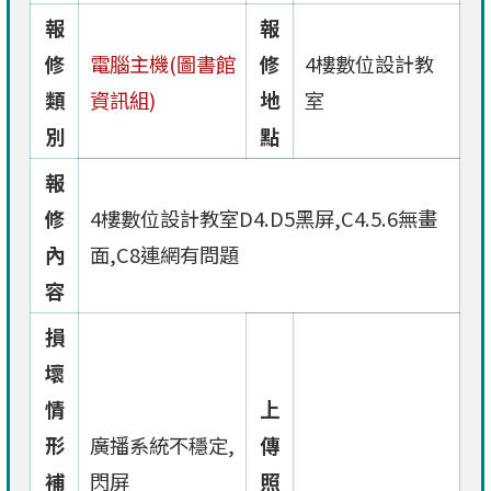
報
報
修
電腦主機(圖書館
修
4樓數位設計教
類
資訊組)
地
室
別
點
報
修
4樓數位設計教室D4.D5黑屏,C4.5.6無畫
內
面,C8連網有問題
容
損
壞
情
上
形
廣播系統不穩定,
傳
補
閃屏
照