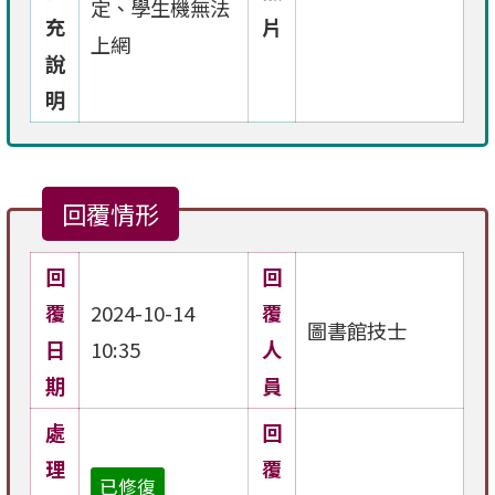
定、學生機無法
充
片
上網
說
明
回覆情形
回
回
覆
2024-10-14
覆
圖書館技士
日
10:35
人
期
員
處
回
理
覆
已修復