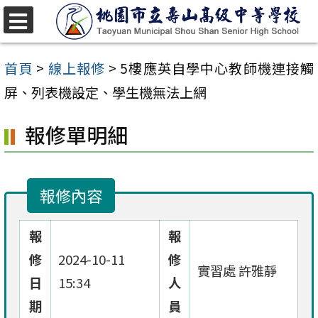
跳
至
選
單
主
首頁
>
線上報修
>
5樓應英自學中心教師機連接觸
要
屏、列表機設定、學生機無法上網
內
報修單明細
容
區
報修內容
報
報
修
2024-10-11
修
實習處 許雅靜
日
15:34
人
期
員