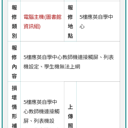
報
報
修
電腦主機(圖書館
修
5樓應英自學中
類
資訊組)
地
心
別
點
報
修
5樓應英自學中心教師機連接觸屏、列表
內
機設定、學生機無法上網
容
損
壞
5樓應英自學中
情
上
心教師機連接觸
形
傳
屏、列表機設
補
照