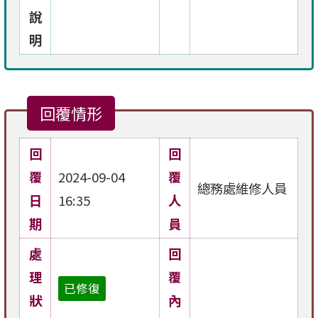
說
明
回覆情形
回
回
覆
2024-09-04
覆
總務處維修人員
日
16:35
人
期
員
處
回
理
覆
已修復
狀
內