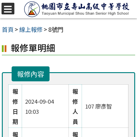
跳
至
選
單
主
首頁
>
線上報修
>
8號門
要
報修單明細
內
容
區
報修內容
報
報
修
2024-09-04
修
107 廖彥智
日
10:03
人
期
員
報
報