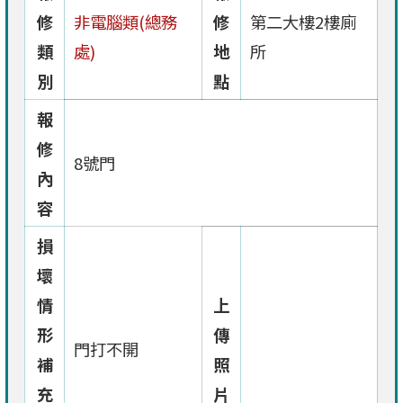
修
非電腦類(總務
修
第二大樓2樓廁
類
處)
地
所
別
點
報
修
8號門
內
容
損
壞
情
上
形
傳
門打不開
補
照
充
片