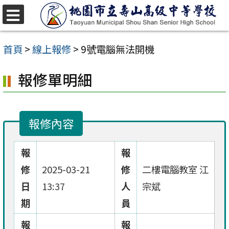
跳
至
選
單
主
首頁
>
線上報修
>
9號電腦無法開機
要
報修單明細
內
容
區
報修內容
報
報
修
2025-03-21
修
二樓電腦教室 江
日
13:37
人
宗斌
期
員
報
報