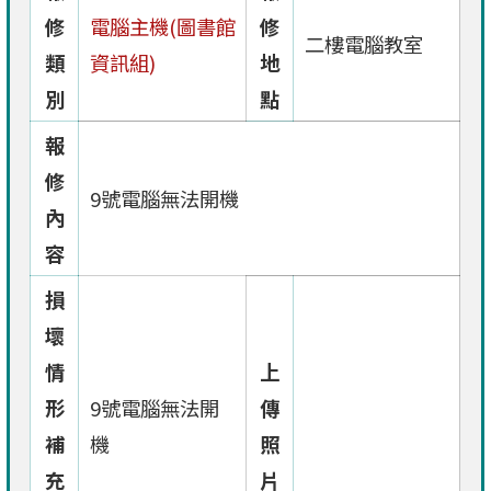
修
電腦主機(圖書館
修
二樓電腦教室
類
資訊組)
地
別
點
報
修
9號電腦無法開機
內
容
損
壞
情
上
形
9號電腦無法開
傳
補
機
照
充
片