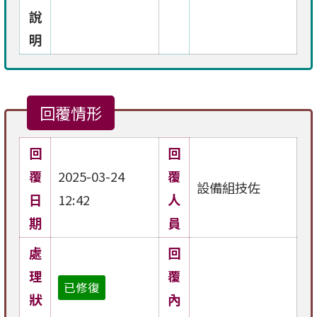
說
明
回覆情形
回
回
覆
2025-03-24
覆
設備組技佐
日
12:42
人
期
員
處
回
理
覆
已修復
狀
內