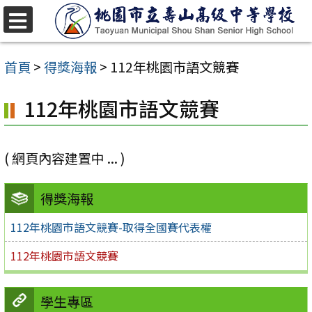
跳
至
選
單
主
首頁
>
得獎海報
>
112年桃園市語文競賽
要
112年桃園市語文競賽
內
容
區
( 網頁內容建置中 ... )
得獎海報
112年桃園市語文競賽-取得全國賽代表權
112年桃園市語文競賽
學生專區