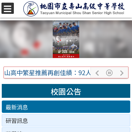
跳
至
選
單
主
要
內
容
區
山高中繁星推薦再創佳績：92人上榜傲視群倫
上
播
下
一
放/
一
校園公告
筆
暫
筆
停
最新消息
研習訊息